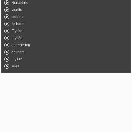
Ronaldine
vloeite
sordino
Ite harm
Elysha
Elysée
opendeden
obtinere
Elysah
Mies