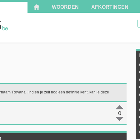
WOORDEN
AFKORTINGEN
rnaam 'Royana’. Indien je zelf nog een definitie kent, kan je deze
0
n