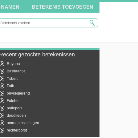
NAMEN
BETEKENIS TOEVOEGEN
Recent gezochte betekenissen
Royana
Bastiaantje
Ysbert
Fath
privilegiërend
Fuleheu
pollepels
doodliepen
omroepinstellingen
rechterborst