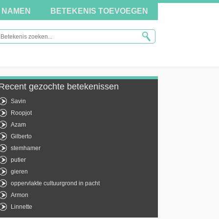
NAMEN
BETEKENIS TOEVOEGEN
Recent gezochte betekenissen
Savin
Roopjot
Azam
Gilberto
stemhamer
putier
gieren
oppervlakte cultuurgrond in pacht
Armon
Linnette