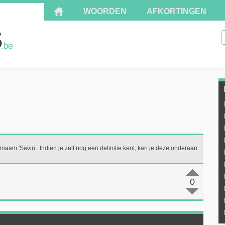
WOORDEN
AFKORTINGEN
rnaam 'Savin’. Indien je zelf nog een definitie kent, kan je deze onderaan
0