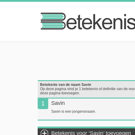
Betekenis van de naam Savin
Op deze pagina vind je 1 betekenis of definitie van de voo
deze pagina toevoegen.
1
Savin
Savin is een jongensnaam.
Betekenis voor ‘Savin’ toevoegen