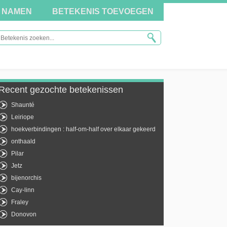
NAMEN
BETEKENIS TOEVOEGEN
Recent gezochte betekenissen
Shaunté
Leiriope
hoekverbindingen : half-om-half over elkaar gekeerd
onthaald
Pilar
Jetz
bijenorchis
Cay-linn
Fraley
Donovon