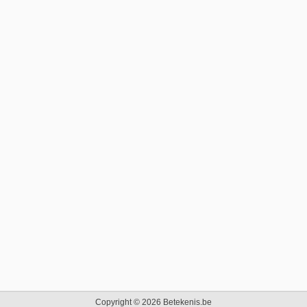
Copyright © 2026 Betekenis.be