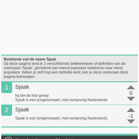
Betekenis van de naam Sjaak
Op deze pagina vind je 2 verschillende betekenissen of definities van de
voornaam 'Sjaak’, geordend van meest populaire betekenis naar minst
populaire. Indien je zelf nog een definitie kent, kan je deze onderaan deze
pagina toevoegen.
1
Sjaak
0
hij die de hiel greep
Sjaak is een jongensnaam, met oorsprong Nederlands.
2
Sjaak
-1
Sjaak is een jongensnaam, met oorsprong Nederlands.