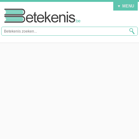
▼ MENU