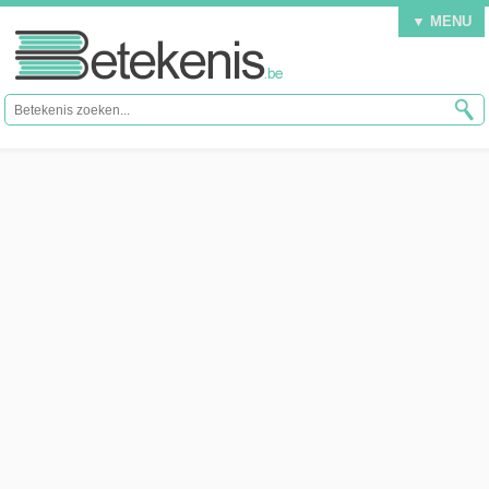
▼ MENU