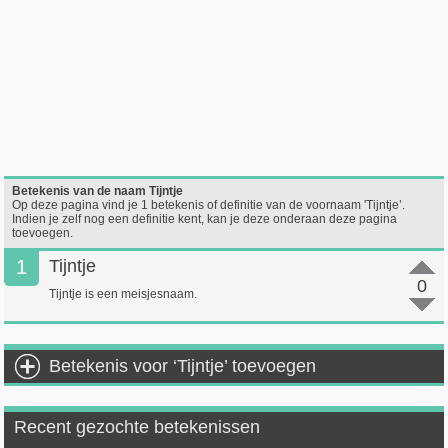
Betekenis van de naam Tijntje
Op deze pagina vind je 1 betekenis of definitie van de voornaam 'Tijntje’.
Indien je zelf nog een definitie kent, kan je deze onderaan deze pagina
toevoegen.
1
Tijntje
0
Tijntje is een meisjesnaam.
Betekenis voor ‘Tijntje’ toevoegen
Recent gezochte betekenissen