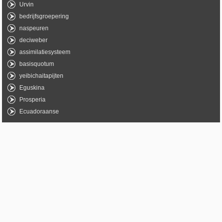
Urvin
bedrijfsgroepering
naspeuren
deciweber
assimilatiesysteem
basisquotum
yeibichaitapijten
Eguskina
Prosperia
Ecuadoraanse