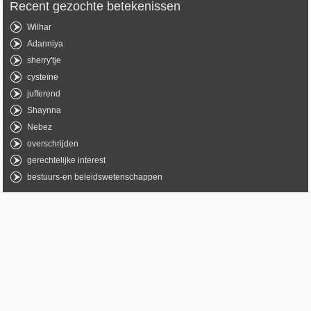
Recent gezochte betekenissen
Wilhar
Adanniya
sherry'tje
cysteïne
jufferend
Shaynna
Nebez
overschrijden
gerechtelijke interest
bestuurs-en beleidswetenschappen