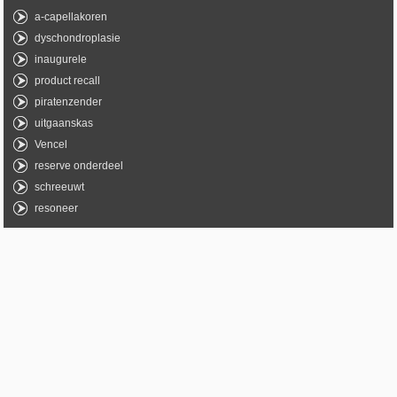
a-capellakoren
dyschondroplasie
inaugurele
product recall
piratenzender
uitgaanskas
Vencel
reserve onderdeel
schreeuwt
resoneer