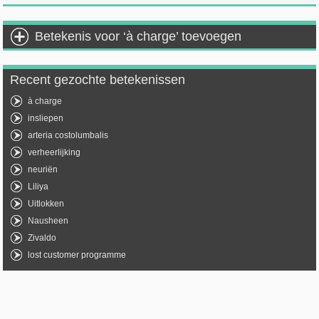
Betekenis voor ‘à charge’ toevoegen
Recent gezochte betekenissen
à charge
insliepen
arteria costolumbalis
verheerlijking
neuriën
Liliya
Uitlokken
Nausheen
Zivaldo
lost customer programme