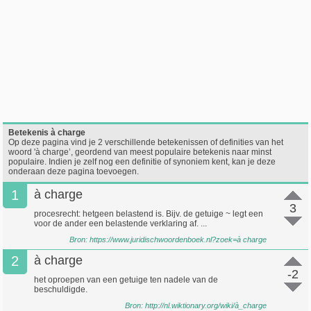
Betekenis à charge
Op deze pagina vind je 2 verschillende betekenissen of definities van het
woord 'à charge’, geordend van meest populaire betekenis naar minst
populaire. Indien je zelf nog een definitie of synoniem kent, kan je deze
onderaan deze pagina toevoegen.
1
à charge
3
procesrecht: hetgeen belastend is. Bijv. de getuige ~ legt een
voor de ander een belastende verklaring af. ...
Bron:
https://www.juridischwoordenboek.nl?zoek=à charge
2
à charge
-2
het oproepen van een getuige ten nadele van de
beschuldigde.
Bron:
http://nl.wiktionary.org/wiki/à_charge