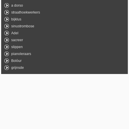
a dorso
straathoekwerkers
bijklus
sinustrombose
Adel
sacreer
slippen
pianoleraars
Bolòur
grijnsde