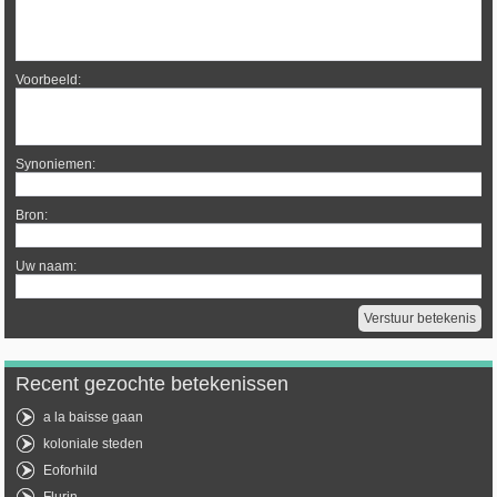
Voorbeeld:
Synoniemen:
Bron:
Uw naam:
Recent gezochte betekenissen
a la baisse gaan
koloniale steden
Eoforhild