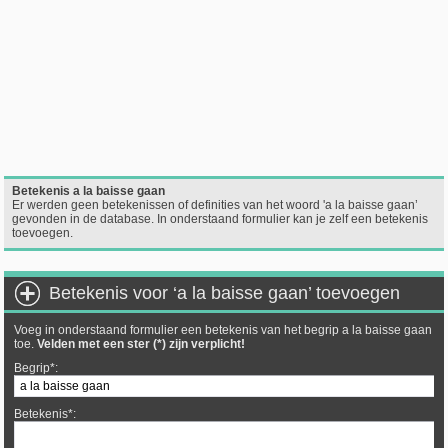
Betekenis a la baisse gaan
Er werden geen betekenissen of definities van het woord 'a la baisse gaan’
gevonden in de database. In onderstaand formulier kan je zelf een betekenis
toevoegen.
Betekenis voor ‘a la baisse gaan’ toevoegen
Voeg in onderstaand formulier een betekenis van het begrip a la baisse gaan
toe.
Velden met een ster (*) zijn verplicht!
Begrip*:
Betekenis*: