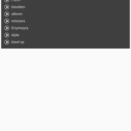
Flurin
bleekten
afleren
releases
Enyimayra
dipte
bleef op