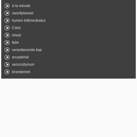
à la minute
zwerfplaneet
hymen bifenestratus
Cielo
inlast
falie
verantwoorde kap
arcadehal
xerocollyrium
brandereel