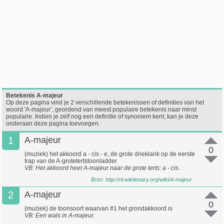
Betekenis A-majeur
Op deze pagina vind je 2 verschillende betekenissen of definities van het
woord 'A-majeur’, geordend van meest populaire betekenis naar minst
populaire. Indien je zelf nog een definitie of synoniem kent, kan je deze
onderaan deze pagina toevoegen.
1
A-majeur
0
(muziek) het akkoord a - cis - e, de grote drieklank op de eerste
trap van de A-grotetertstoonladder
VB: Het akkoord heet A-majeur naar de grote terts: a - cis.
Bron:
http://nl.wiktionary.org/wiki/A-majeur
2
A-majeur
0
(muziek) de toonsoort waarvan #1 het grondakkoord is
VB: Een wals in A-majeur.