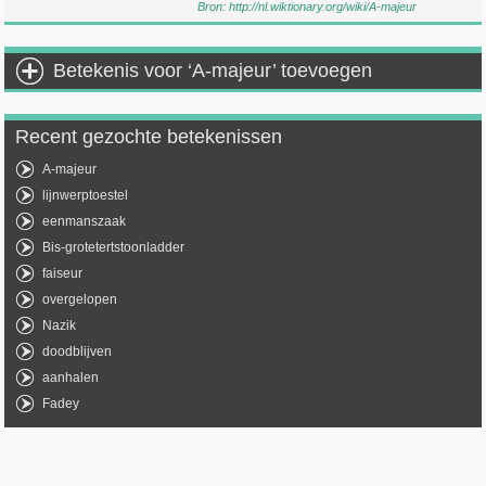
Bron:
http://nl.wiktionary.org/wiki/A-majeur
Betekenis voor ‘A-majeur’ toevoegen
Recent gezochte betekenissen
A-majeur
lijnwerptoestel
eenmanszaak
Bis-grotetertstoonladder
faiseur
overgelopen
Nazik
doodblijven
aanhalen
Fadey