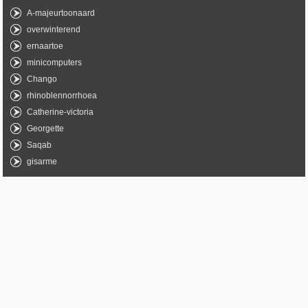
A-majeurtoonaard
overwinterend
ernaartoe
minicomputers
Chango
rhinoblennorrhoea
Catherine-victoria
Georgette
Saqab
gisarme