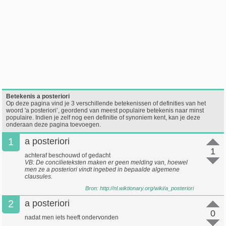
Betekenis a posteriori
Op deze pagina vind je 3 verschillende betekenissen of definities van het
woord 'a posteriori’, geordend van meest populaire betekenis naar minst
populaire. Indien je zelf nog een definitie of synoniem kent, kan je deze
onderaan deze pagina toevoegen.
1
a posteriori
1
achteraf beschouwd of gedacht
VB: De concilieteksten maken er geen melding van, hoewel
men ze a posteriori vindt ingebed in bepaalde algemene
clausules.
Bron:
http://nl.wiktionary.org/wiki/a_posteriori
2
a posteriori
0
nadat men iets heeft ondervonden