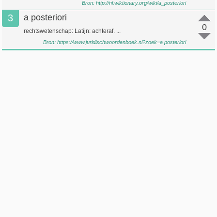
Bron:
http://nl.wiktionary.org/wiki/a_posteriori
3
a posteriori
0
rechtswetenschap: Latijn: achteraf. ...
Bron:
https://www.juridischwoordenboek.nl?zoek=a posteriori