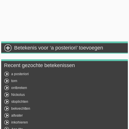
Betekenis voor ‘a posteriori’ toevoegen
Recent gezochte betekenissen
a posteriori
torn
ontbreken
Nickolus
stoplichten
bekvechtten
altvater
inkohieren