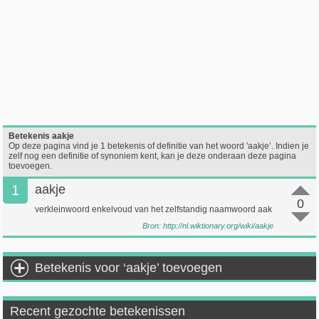
Betekenis aakje
Op deze pagina vind je 1 betekenis of definitie van het woord 'aakje’. Indien je
zelf nog een definitie of synoniem kent, kan je deze onderaan deze pagina
toevoegen.
1
aakje
0
verkleinwoord enkelvoud van het zelfstandig naamwoord aak
Bron:
http://nl.wiktionary.org/wiki/aakje
Betekenis voor ‘aakje’ toevoegen
Recent gezochte betekenissen