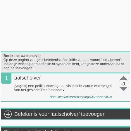
Betekenis aalscholver
Op deze pagina vind je 1 betekenis of definitie van het woord 'aalscholver’.
Indien je zelf nog een definitie of synoniem kent, kan je deze onderaan deze
pagina toevoegen.
1
aalscholver
-1
(vogels) een pelikaanachtige en visetende zwarte watervogel
van het geslacht Phalacrocorax
Bron:
http://nl.wiktionary.org/wiki/aalscholver
Betekenis voor ‘aalscholver’ toevoegen