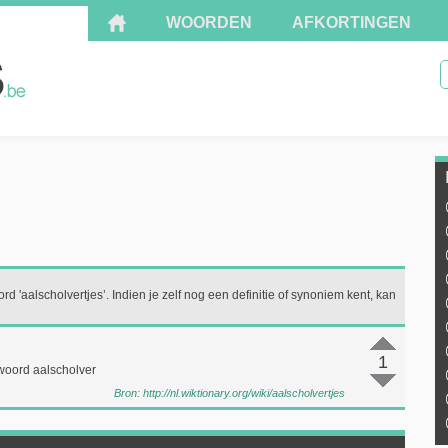
WOORDEN
AFKORTINGEN
rd 'aalscholvertjes’. Indien je zelf nog een definitie of synoniem kent, kan
1
woord aalscholver
Bron:
http://nl.wiktionary.org/wiki/aalscholvertjes