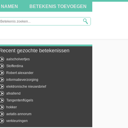
NAMEN
BETEKENIS TOEVOEGEN
Recent gezochte betekenissen
aalscholvertjes
Stofferdina
Robert alexander
informatieverzorging
elektronische nieuwsbrief
afvallend
Tangentenflügels
hokker
aetatis annorum
verkleuringen