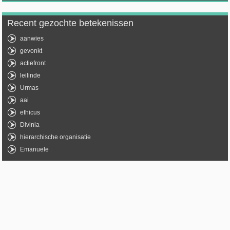
Recent gezochte betekenissen
aanwies
gevonkt
actiefront
leilinde
Urmas
aai
ethicus
Divinia
hierarchische organisatie
Emanuele