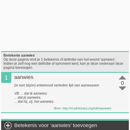
Betekenis aanwies
Op deze pagina vind je 1 betekenis of definitie van het woord 'aanwies’.
Indien je zelf nog een definitie of synoniem kent, kan je deze onderaan deze
pagina toevoegen.
1
aanwies
0
(in een bijzin) enkelvoud verleden tijd van aanwassen
VB: ... dat ik aanwies.
... dat jij aanwies.
... dat hij, zij, het aanwies.
Bron:
http://nl.wiktionary.org/wiki/aanwies
Betekenis voor ‘aanwies’ toevoegen