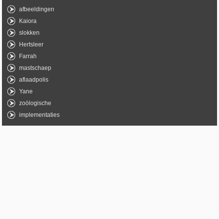
afbeeldingen
Kaiora
slokken
Hertsleer
Farrah
mastschaep
aflaadpolis
Yane
zoölogische
implementaties