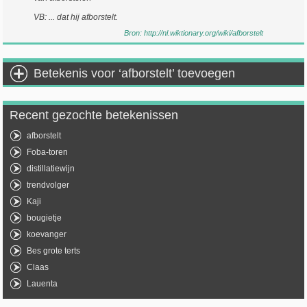
VB: ... dat hij afborstelt.
Bron:
http://nl.wiktionary.org/wiki/afborstelt
Betekenis voor ‘afborstelt’ toevoegen
Recent gezochte betekenissen
afborstelt
Foba-toren
distillatiewijn
trendvolger
Kaji
bougietje
koevanger
Bes grote terts
Claas
Lauenta