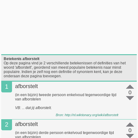
Betekenis afborstelt
Op deze pagina vind je 2 verschillende betekenissen of definities van het
woord 'afborstelt’, geordend van meest populaire betekenis naar minst
populaire. Indien je zelf nog een definitie of synoniem kent, kan je deze
onderaan deze pagina toevoegen.
1
afborstelt
0
(in een bijzin) tweede persoon enkelvoud tegenwoordige tijd
van afborstelen
VB: ... dat jij afborstelt.
Bron:
http://nl.wiktionary.org/wiki/afborstelt
2
afborstelt
0
(in een bijzin) derde persoon enkelvoud tegenwoordige tijd
van afborstelen