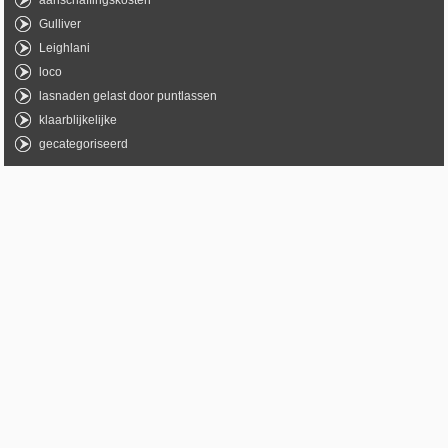
aanschaffingskosten
Gulliver
Leighlani
loco
lasnaden gelast door puntlassen
klaarblijkelijke
gecategoriseerd