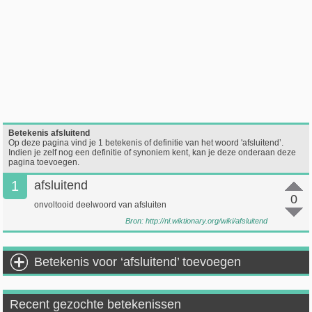
Betekenis afsluitend
Op deze pagina vind je 1 betekenis of definitie van het woord 'afsluitend’.
Indien je zelf nog een definitie of synoniem kent, kan je deze onderaan deze
pagina toevoegen.
1
afsluitend
0
onvoltooid deelwoord van afsluiten
Bron:
http://nl.wiktionary.org/wiki/afsluitend
Betekenis voor ‘afsluitend’ toevoegen
Recent gezochte betekenissen