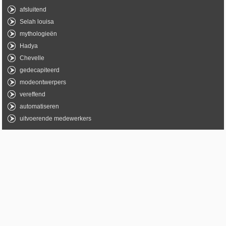
afsluitend
Selah louisa
mythologieën
Hadya
Chevelle
gedecapiteerd
modeontwerpers
vereffend
automatiseren
uitvoerende medewerkers