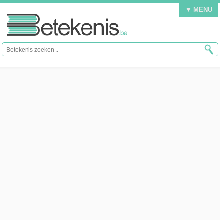
▼ MENU