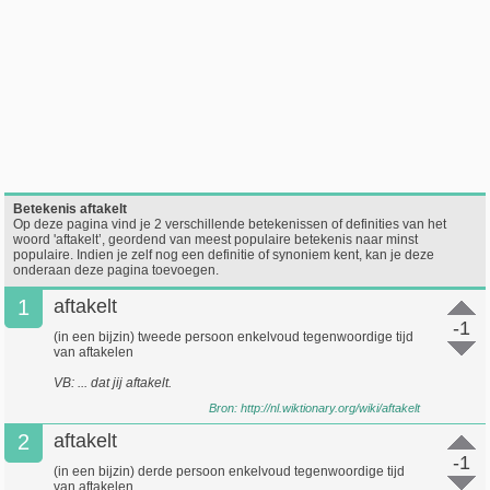
Betekenis aftakelt
Op deze pagina vind je 2 verschillende betekenissen of definities van het
woord 'aftakelt’, geordend van meest populaire betekenis naar minst
populaire. Indien je zelf nog een definitie of synoniem kent, kan je deze
onderaan deze pagina toevoegen.
1
aftakelt
-1
(in een bijzin) tweede persoon enkelvoud tegenwoordige tijd
van aftakelen
VB: ... dat jij aftakelt.
Bron:
http://nl.wiktionary.org/wiki/aftakelt
2
aftakelt
-1
(in een bijzin) derde persoon enkelvoud tegenwoordige tijd
van aftakelen