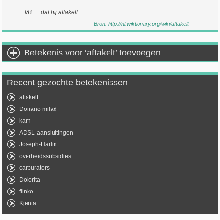
VB: ... dat hij aftakelt.
Bron:
http://nl.wiktionary.org/wiki/aftakelt
Betekenis voor ‘aftakelt’ toevoegen
Recent gezochte betekenissen
aftakelt
Doriano milad
karn
ADSL-aansluitingen
Joseph-Harlin
overheidssubsidies
carburators
Dolorita
flinke
Kjenta