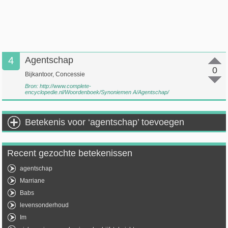
4
Agentschap
0
Bijkantoor, Concessie
Bron:
http://www.complete-
encyclopedie.nl/Woordenboek/Synoniemen A/Agentschap/
Betekenis voor ‘agentschap’ toevoegen
Recent gezochte betekenissen
agentschap
Marriane
Babs
levensonderhoud
Im