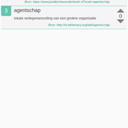
Bron:
https://www.juridischwoordenboek.nl?zoek=agentschap
3
agentschap
0
lokale vertegenwoording van een grotere organisatie
Bron:
http://nl.wiktionary.org/wiki/agentschap