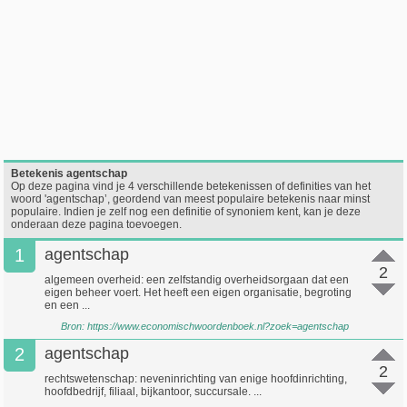
Betekenis agentschap
Op deze pagina vind je 4 verschillende betekenissen of definities van het
woord 'agentschap’, geordend van meest populaire betekenis naar minst
populaire. Indien je zelf nog een definitie of synoniem kent, kan je deze
onderaan deze pagina toevoegen.
1
agentschap
2
algemeen overheid: een zelfstandig overheidsorgaan dat een
eigen beheer voert. Het heeft een eigen organisatie, begroting
en een ...
Bron:
https://www.economischwoordenboek.nl?zoek=agentschap
2
agentschap
2
rechtswetenschap: neveninrichting van enige hoofdinrichting,
hoofdbedrijf, filiaal, bijkantoor, succursale. ...