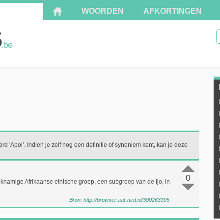
WOORDEN
AFKORTINGEN
rd 'Apoi’. Indien je zelf nog een definitie of synoniem kent, kan je deze
0
jknamige Afrikaanse etnische groep, een subgroep van de Ijo, in
Bron:
http://browser.aat-ned.nl/300263395