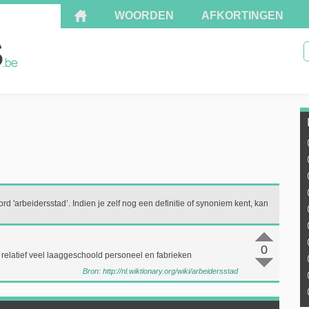
WOORDEN
AFKORTINGEN
rd 'arbeidersstad’. Indien je zelf nog een definitie of synoniem kent, kan
0
relatief veel laaggeschoold personeel en fabrieken
Bron:
http://nl.wiktionary.org/wiki/arbeidersstad