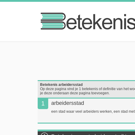
Betekenis arbeidersstad
Op deze pagina vind je 1 betekenis of definitie van het woo
je deze onderaan deze pagina toevoegen.
1
arbeidersstad
een stad waar veel arbeiders werken, een stad met 