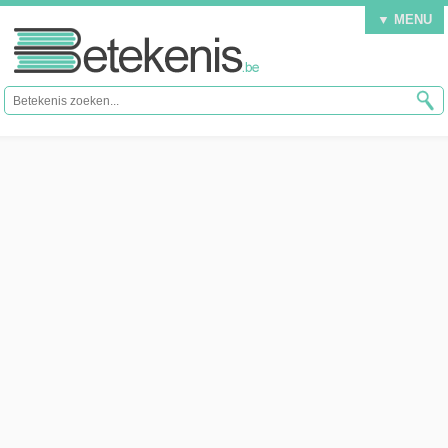
▼ MENU