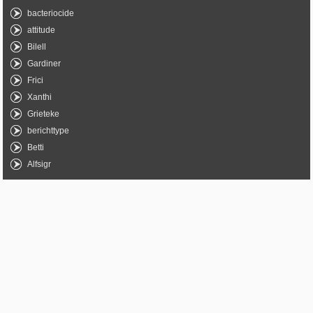
bacteriocide
attitude
Bilell
Gardiner
Frici
Xanthi
Grieteke
berichttype
Betti
Alfsigr