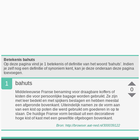
Betekenis bahuts
Op deze pagina vind je 1 betekenis of definitie van het woord 'bahuts’. Indien
je zelf nog een definitie of synoniem kent, kan je deze onderaan deze pagina
toevoegen.
1
bahuts
0
Middeleeuwse Franse benaming voor draagbare koffers of
kisten die voor persoonlijke bagage worden gebruikt. Ze zijn
met leer bedekt en met spijkers beslagen en hebben meestal
een afgeronde bovenkant. Uiteindelijk namen ze de vorm aan
van een kist op poten die werd gebruikt om goederen in op te
slaan. De huidige Franse vorm bestaat uit een decoratieve
hoge kist of kast met een gewelfde ofgebogen bovenkant.
Bron:
http://browser.aat-ned.nl/300039122