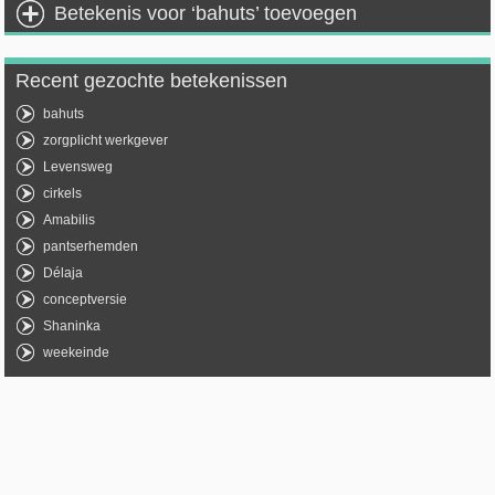
Betekenis voor ‘bahuts’ toevoegen
Recent gezochte betekenissen
bahuts
zorgplicht werkgever
Levensweg
cirkels
Amabilis
pantserhemden
Délaja
conceptversie
Shaninka
weekeinde