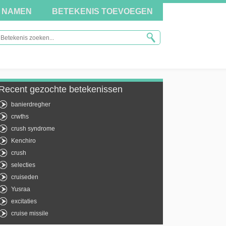
NAMEN
BETEKENIS TOEVOEGEN
Recent gezochte betekenissen
banierdregher
crwths
crush syndrome
Kenchiro
crush
selecties
cruiseden
Yusraa
excitaties
cruise missile