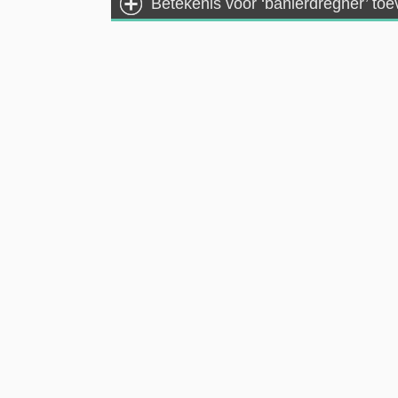
Betekenis voor ‘banierdregher’ to