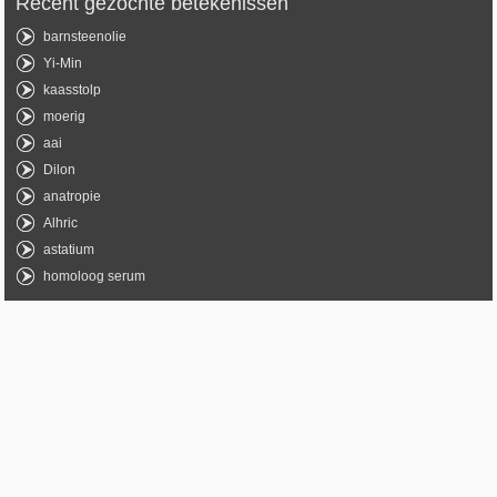
Recent gezochte betekenissen
barnsteenolie
Yi-Min
kaasstolp
moerig
aai
Dilon
anatropie
Alhric
astatium
homoloog serum