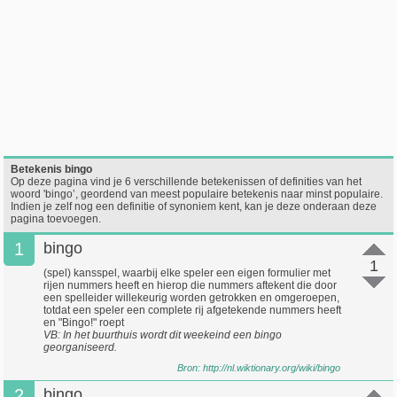
Betekenis bingo
Op deze pagina vind je 6 verschillende betekenissen of definities van het
woord 'bingo’, geordend van meest populaire betekenis naar minst populaire.
Indien je zelf nog een definitie of synoniem kent, kan je deze onderaan deze
pagina toevoegen.
1
bingo
1
(spel) kansspel, waarbij elke speler een eigen formulier met
rijen nummers heeft en hierop die nummers aftekent die door
een spelleider willekeurig worden getrokken en omgeroepen,
totdat een speler een complete rij afgetekende nummers heeft
en "Bingo!" roept
VB: In het buurthuis wordt dit weekeind een bingo
georganiseerd.
Bron:
http://nl.wiktionary.org/wiki/bingo
2
bingo