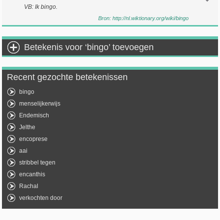
VB: Ik bingo.
Bron:
http://nl.wiktionary.org/wiki/bingo
Betekenis voor ‘bingo’ toevoegen
Recent gezochte betekenissen
bingo
menselijkerwijs
Endemisch
Jelthe
encoprese
aai
stribbel tegen
encanthis
Rachal
verkochten door