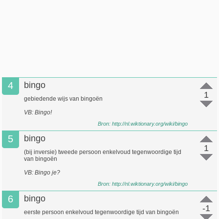
4
bingo
1
gebiedende wijs van bingoën
VB: Bingo!
Bron:
http://nl.wiktionary.org/wiki/bingo
5
bingo
1
(bij inversie) tweede persoon enkelvoud tegenwoordige tijd
van bingoën
VB: Bingo je?
Bron:
http://nl.wiktionary.org/wiki/bingo
6
bingo
-1
eerste persoon enkelvoud tegenwoordige tijd van bingoën