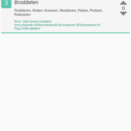
3
Broddelen
0
Flodderen, Kloten, Knoeien, Modderen, Pielen, Prutsen,
Rotzooien
Bron:
http://www.complete-
encyclopedie.nl/Woordenboek/Synoniemen B/Synoniemen B
Pag.10/Broddelen/