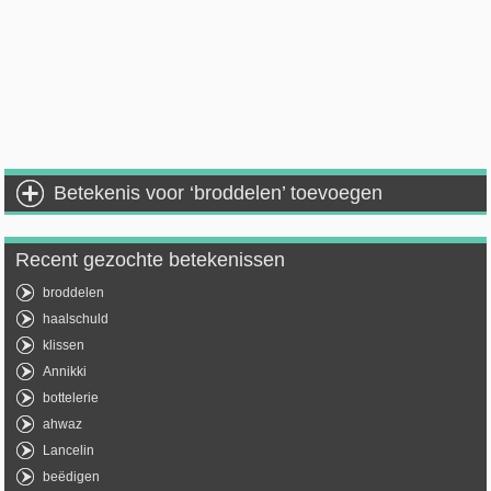
Betekenis voor ‘broddelen’ toevoegen
Recent gezochte betekenissen
broddelen
haalschuld
klissen
Annikki
bottelerie
ahwaz
Lancelin
beëdigen