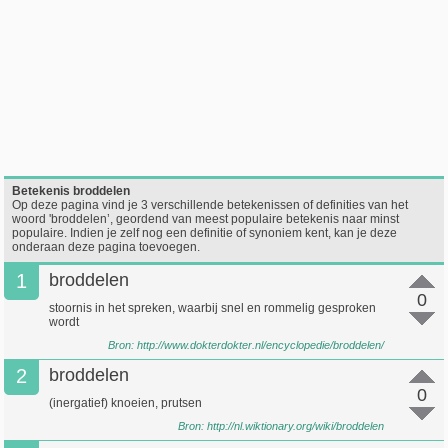
Betekenis broddelen
Op deze pagina vind je 3 verschillende betekenissen of definities van het
woord 'broddelen’, geordend van meest populaire betekenis naar minst
populaire. Indien je zelf nog een definitie of synoniem kent, kan je deze
onderaan deze pagina toevoegen.
1
broddelen
0
stoornis in het spreken, waarbij snel en rommelig gesproken
wordt
Bron:
http://www.dokterdokter.nl/encyclopedie/broddelen/
2
broddelen
0
(inergatief) knoeien, prutsen
Bron:
http://nl.wiktionary.org/wiki/broddelen