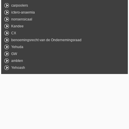
carpoolers
ictero-anaemia
nonsensicaal
Kandee
CX
benoemingsrecht van de Ondernemingsraad
Yehuda
GW
ambten
Yehoash