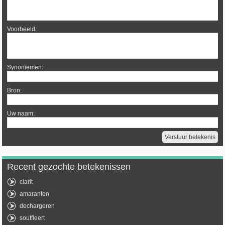
Voorbeeld:
Synoniemen:
Bron:
Uw naam:
Recent gezochte betekenissen
clarit
amaranten
dechargeren
souffleert