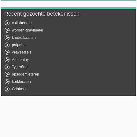
Recent gezochte betekenissen
collabeerde
worden-gravimeter
kredietkaarten
palpabel
vetweefsels
Anthonthy
Tygerône
opsodemieteren
kerkleraren
Gribbert