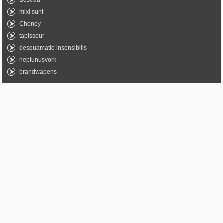
Boseda
mixi sunt
Cheney
tapisseur
desquamatio insensibilis
neptunusvork
brandwapens