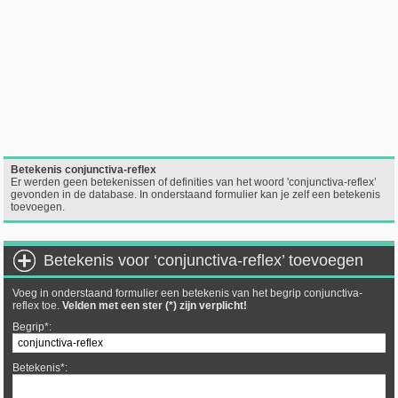
Betekenis conjunctiva-reflex
Er werden geen betekenissen of definities van het woord 'conjunctiva-reflex’
gevonden in de database. In onderstaand formulier kan je zelf een betekenis
toevoegen.
Betekenis voor ‘conjunctiva-reflex’ toevoegen
Voeg in onderstaand formulier een betekenis van het begrip conjunctiva-
reflex toe.
Velden met een ster (*) zijn verplicht!
Begrip*:
Betekenis*: