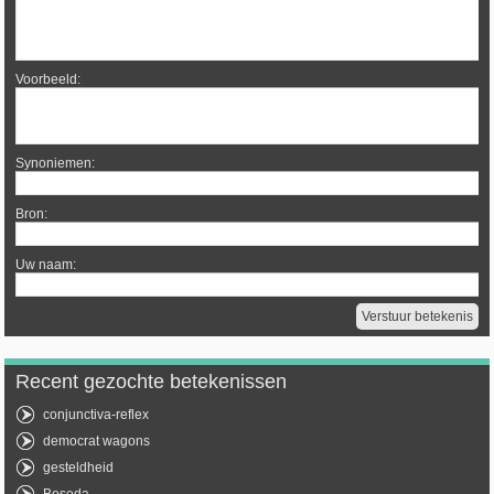
Voorbeeld:
Synoniemen:
Bron:
Uw naam:
Recent gezochte betekenissen
conjunctiva-reflex
democrat wagons
gesteldheid