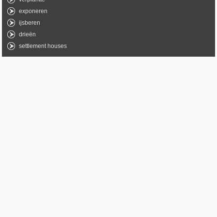
exponeren
ijsberen
drieën
settlement houses