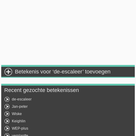
Betekenis voor ‘de-escaleer’ toevoegen
Recent gezochte betekenissen
de-escaleer
Jan-peter
Wiske
Keighlin
WEP-plus
verplantte