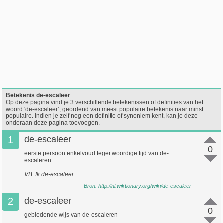
Betekenis de-escaleer
Op deze pagina vind je 3 verschillende betekenissen of definities van het
woord 'de-escaleer’, geordend van meest populaire betekenis naar minst
populaire. Indien je zelf nog een definitie of synoniem kent, kan je deze
onderaan deze pagina toevoegen.
1
de-escaleer
0
eerste persoon enkelvoud tegenwoordige tijd van de-
escaleren
VB: Ik de-escaleer.
Bron:
http://nl.wiktionary.org/wiki/de-escaleer
2
de-escaleer
0
gebiedende wijs van de-escaleren