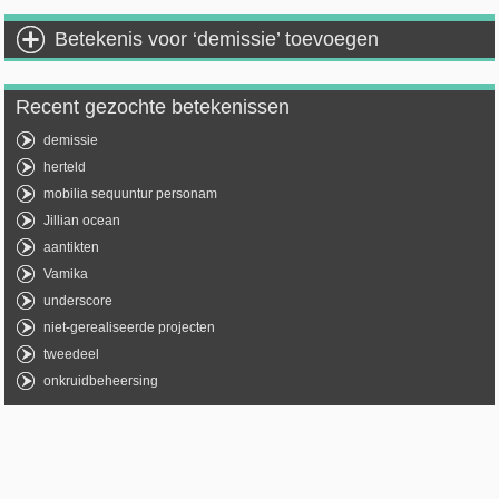
Betekenis voor ‘demissie’ toevoegen
Recent gezochte betekenissen
demissie
herteld
mobilia sequuntur personam
Jillian ocean
aantikten
Vamika
underscore
niet-gerealiseerde projecten
tweedeel
onkruidbeheersing