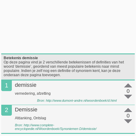
Betekenis demissie
Op deze pagina vind je 2 verschillende betekenissen of definities van het
woord 'demissie’, geordend van meest populaire betekenis naar minst
populaire. Indien je zelf nog een definitie of synoniem kent, kan je deze
onderaan deze pagina toevoegen.
1
demissie
0
vernedering, afzetting
Bron:
http://www.dumont-andre.nl/woordenboek/d.html
2
Demissie
0
Afdanking, Ontslag
Bron:
http://www.complete-
encyclopedie.nl/Woordenboek/Synoniemen D/demissie/