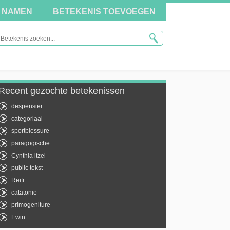
NAMEN
BETEKENIS TOEVOEGEN
Recent gezochte betekenissen
despensier
categoriaal
sportblessure
paragogische
Cynthia itzel
public tekst
Reifr
catatonie
primogeniture
Ewin