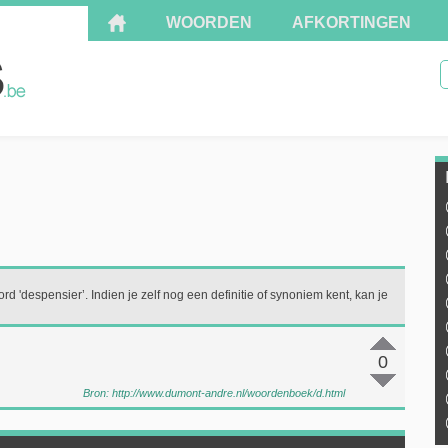
WOORDEN
AFKORTINGEN
rd 'despensier’. Indien je zelf nog een definitie of synoniem kent, kan je
0
Bron:
http://www.dumont-andre.nl/woordenboek/d.html