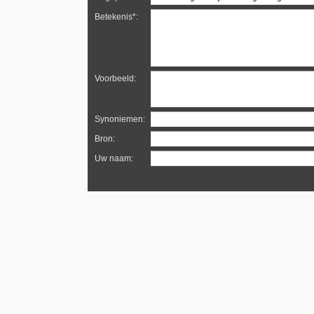
Betekenis*:
Voorbeeld:
Synoniemen:
Bron:
Uw naam: