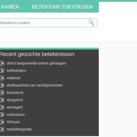
NAMEN
BETEKENIS TOEVOEGEN
Recent gezochte betekenissen
direct toegankelijk extern geheugen
liefhebsters
viskeust
strafbaarheid van rechtspersonen
bezielend
druppend
vernagelt
cokenboec
Sirhaan
modefotografie