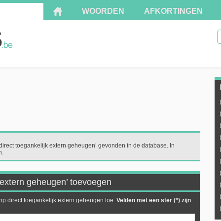
WOORDEN
AFKORTINGEN
'direct toegankelijk extern geheugen’ gevonden in de database. In
n.
k extern geheugen’ toevoegen
ip direct toegankelijk extern geheugen toe.
Velden met een ster (*) zijn