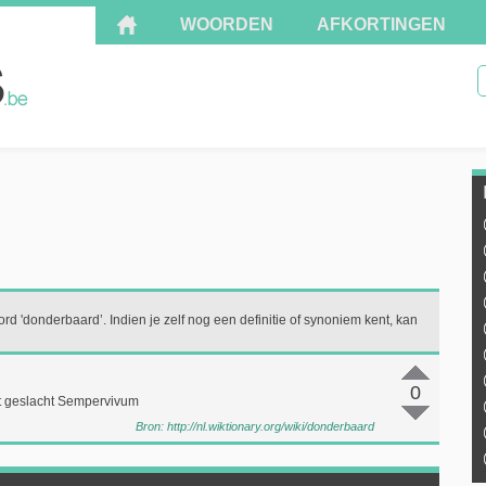
WOORDEN
AFKORTINGEN
ord 'donderbaard’. Indien je zelf nog een definitie of synoniem kent, kan
0
et geslacht Sempervivum
Bron:
http://nl.wiktionary.org/wiki/donderbaard