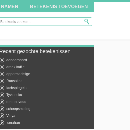
NAMEN
BETEKENIS TOEVOEGEN
Recent gezochte betekenissen
donderbaard
dronk koffie
oppermachtige
Roosalina
lachspiegels
Tyvienska
rendez-vous
scheepsmeting
Vidya
Ismahan