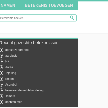
NAMEN
BETEKENIS TOEVOEGEN
Recent gezochte betekenissen
donkerzeegroene
aardigste
HK
Aalaa
Tsjalling
Kolten
Asdrubal
bezwarende rechtshandeling
Jamara
dachten mee