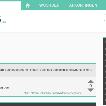
WOORDEN
AFKORTINGEN
ord 'donkerzeegroene’. Indien je zelf nog een definitie of synoniem kent,
0
eegroen
Bron:
http://nl.wiktionary.org/wiki/donkerzeegroene