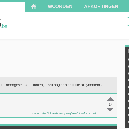
WOORDEN
AFKORTINGEN
ord 'doodgeschoten’. Indien je zelf nog een definitie of synoniem kent,
0
Bron:
http://nl.wiktionary.org/wiki/doodgeschoten