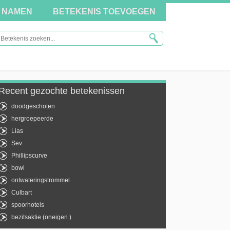
NAMEN
BETEKENIS TOEVOEGEN
Recent gezochte betekenissen
doodgeschoten
hergroepeerde
Lias
Sev
Phillipscurve
bowl
ontwateringstrommel
Culbart
spoorhotels
bezitsaktie (oneigen.)