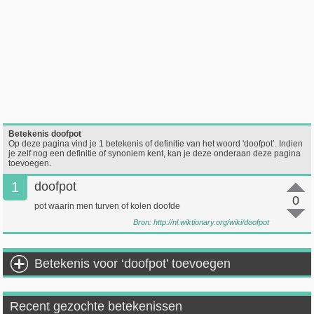
Betekenis doofpot
Op deze pagina vind je 1 betekenis of definitie van het woord 'doofpot’. Indien
je zelf nog een definitie of synoniem kent, kan je deze onderaan deze pagina
toevoegen.
1
doofpot
0
pot waarin men turven of kolen doofde
Bron:
http://nl.wiktionary.org/wiki/doofpot
Betekenis voor ‘doofpot’ toevoegen
Recent gezochte betekenissen