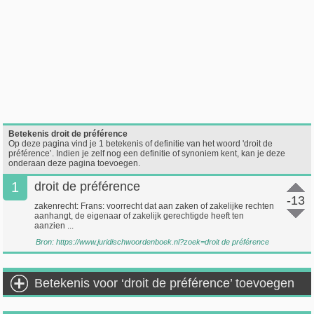
Betekenis droit de préférence
Op deze pagina vind je 1 betekenis of definitie van het woord 'droit de
préférence’. Indien je zelf nog een definitie of synoniem kent, kan je deze
onderaan deze pagina toevoegen.
1
droit de préférence
-13
zakenrecht: Frans: voorrecht dat aan zaken of zakelijke rechten
aanhangt, de eigenaar of zakelijk gerechtigde heeft ten
aanzien ...
Bron:
https://www.juridischwoordenboek.nl?zoek=droit de préférence
Betekenis voor ‘droit de préférence’ toevoegen