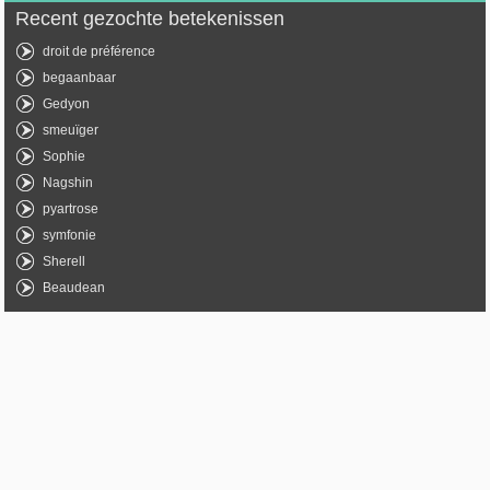
Recent gezochte betekenissen
droit de préférence
begaanbaar
Gedyon
smeuïger
Sophie
Nagshin
pyartrose
symfonie
Sherell
Beaudean