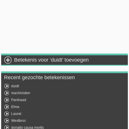
Betekenis voor ‘duidt’ toevoegen
Recent gezochte betekenissen
duidt
machinisten
Farshaad
Elma
Laural
Westbroc
donatio causa mortis