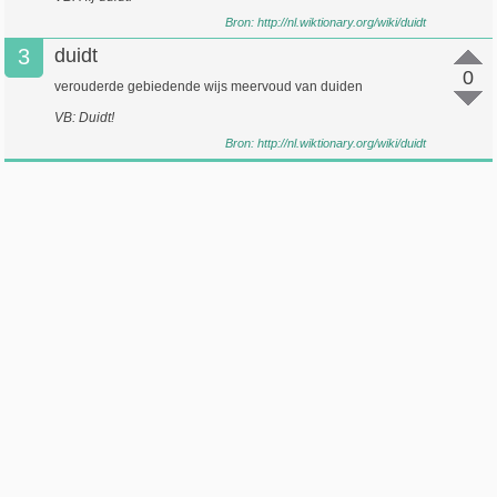
Bron:
http://nl.wiktionary.org/wiki/duidt
3
duidt
0
verouderde gebiedende wijs meervoud van duiden
VB: Duidt!
Bron:
http://nl.wiktionary.org/wiki/duidt