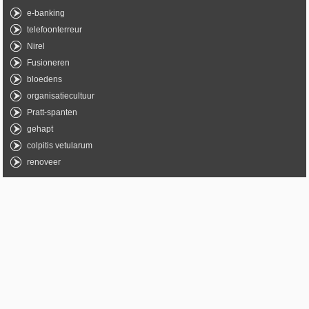
e-banking
telefoonterreur
Nirel
Fusioneren
bloedens
organisatiecultuur
Pratt-spanten
gehapt
colpitis vetularum
renoveer